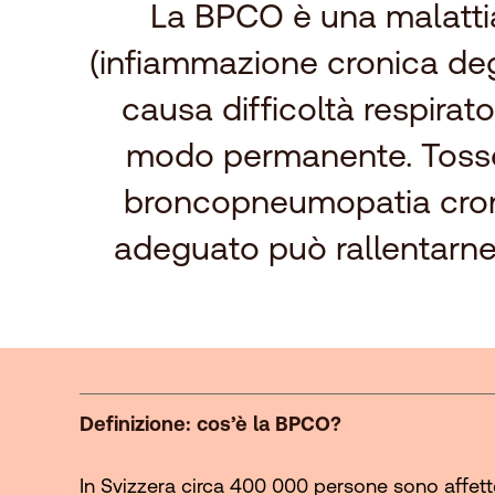
La BPCO è una malattia
(infiammazione cronica deg
causa difficoltà respiratori
modo permanente. Tosse 
broncopneumopatia croni
adeguato può rallentarne 
Definizione: cos’è la BPCO?
In Svizzera circa 400 000 persone sono affet