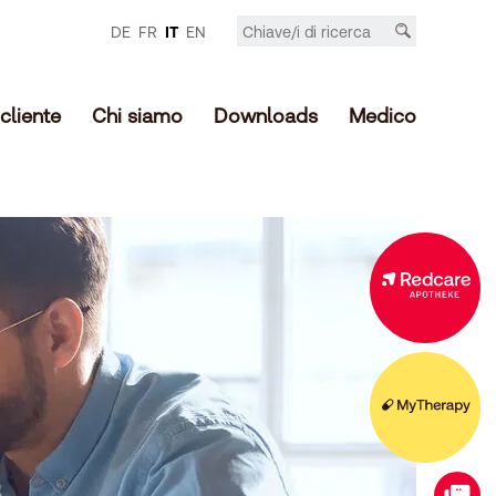
DE
FR
IT
EN
cliente
Chi siamo
Downloads
Medico
Ampliamento della gamma nel negozio online
Il vostro compagno digitale
Contatto