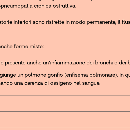
opneumopatia cronica ostruttiva.
orie inferiori sono ristrette in modo permanente, il flu
anche forme miste:
ie è presente anche un’infiammazione dei bronchi o dei br
i aggiunge un polmone gonfio (enfisema polmonare). In 
nando una carenza di ossigeno nel sangue.