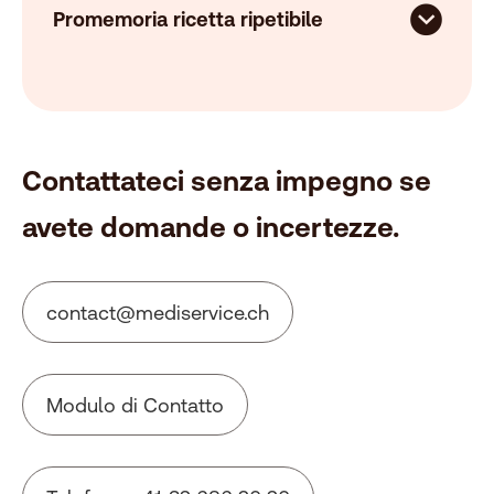
Promemoria ricetta ripetibile
Contattateci senza impegno se
avete domande o incertezze.
c
nt
ct
m
d
s
rv
c
ch
Modulo di Contatto