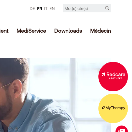
DE
FR
IT
EN
ient
MediService
Downloads
Médecin
Offre élargie dans la boutique en ligne
Votre compagnon numérique
Contact