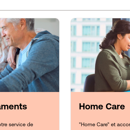
aments
Home Care
otre service de
"Home Care" et acco