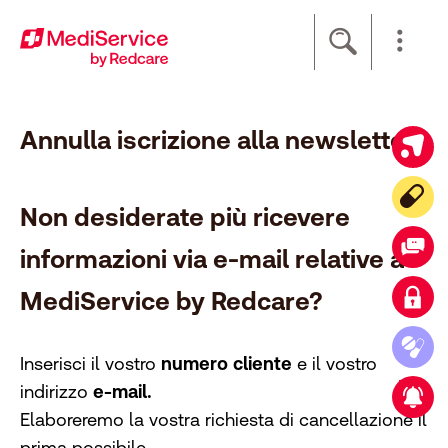
Footer
[Accesskey + 0]
[Accesskey + 1]
[Accesskey + 2]
[Accesskey + 3]
[Accesskey + 5]
[Accesskey + 6]
Home
Navigazione
Contenuto
Contatto
Mappa del sito
Ricerca
Impronta
Annulla iscrizione alla newsletter
Ampliamento della gamma nel negozio online
Il vostro compagno digitale
Non desiderate più ricevere
Contatto
informazioni via e-mail relative a
MediService by Redcare?
Connexion client
Ordinare farmaci è semplicissimo
Inserisci il vostro
numero cliente
e il vostro
indirizzo
e-mail.
Nuova partnership strategica
Elaboreremo la vostra richiesta di cancellazione il
prima possibile.