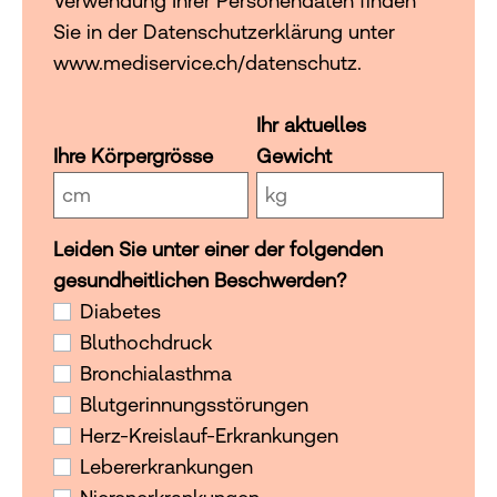
Verwendung Ihrer Personendaten finden
Sie in der Datenschutzerklärung unter
www.mediservice.ch/datenschutz.
Ihr aktuelles
Ihre Körpergrösse
Gewicht
Leiden Sie unter einer der folgenden
Leiden Sie unter einer der folgenden gesundheitlichen 
gesundheitlichen Beschwerden?
Diabetes
Bluthochdruck
Bronchialasthma
Blutgerinnungsstörungen
Herz-Kreislauf-Erkrankungen
Lebererkrankungen