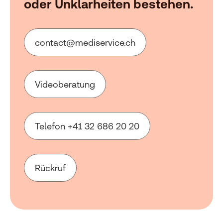
oder Unklarheiten bestehen.
c
nt
ct
m
d
s
rv
c
ch
Videoberatung
Telefon +41 32 686 20 20
Rückruf