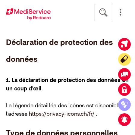
Footer
[Accesskey + 0]
[Accesskey + 1]
[Accesskey + 2]
[Accesskey + 3]
[Accesskey + 5]
[Accesskey + 6]
Accueil
Navigation
Contenu
Contact
Plan du site
Recherche
Imprimer
Déclaration de protection des
Offre élargie dans la boutique en ligne
données
Votre compagnon numérique
Contact
1. La déclaration de protection des données en
un coup d’œil
Login cliente
Commander des médicaments
La légende détaillée des icônes est disponible à
l’adresse
https://privacy-icons.ch/fr/
.
Nouveau partenariat stratégique
Type de données personnelles