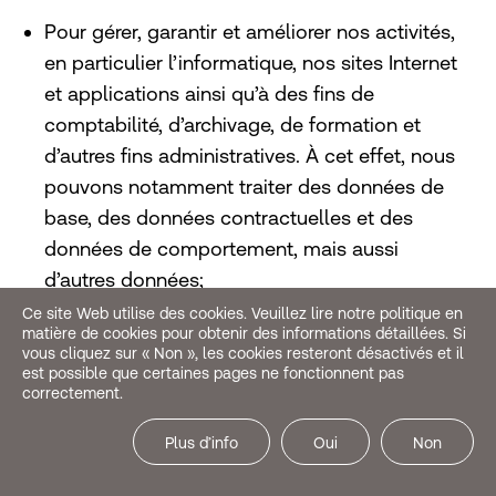
Pour gérer, garantir et améliorer nos activités,
en particulier l’informatique, nos sites Internet
et applications ainsi qu’à des fins de
comptabilité, d’archivage, de formation et
d’autres fins administratives. À cet effet, nous
pouvons notamment traiter des données de
base, des données contractuelles et des
données de comportement, mais aussi
d’autres données;
Ce site Web utilise des cookies. Veuillez lire notre politique en
Pour garantir la qualité des données dans nos
matière de cookies pour obtenir des informations détaillées. Si
vous cliquez sur « Non », les cookies resteront désactivés et il
systèmes, par exemple pour éviter des
est possible que certaines pages ne fonctionnent pas
doublons ou des incohérences, nous traitons
correctement.
en particulier vos données de base et vos
Plus d’info
Oui
Non
données techniques;