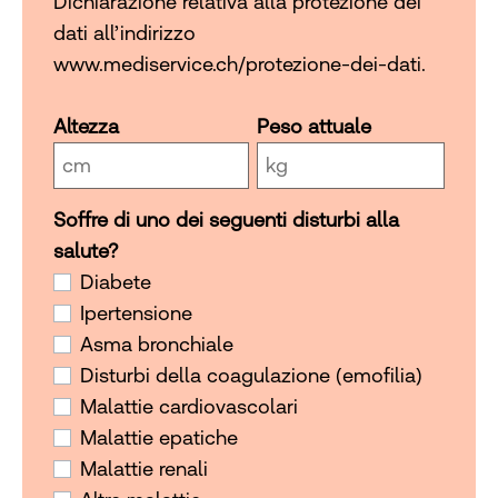
Dichiarazione relativa alla protezione dei
dati all’indirizzo
www.mediservice.ch/protezione-dei-dati.
Altezza
Peso attuale
Soffre di uno dei seguenti disturbi alla
Soffre di uno dei seguenti disturbi alla salute?
salute?
Diabete
Ipertensione
Asma bronchiale
Disturbi della coagulazione (emofilia)
Malattie cardiovascolari
Malattie epatiche
Malattie renali