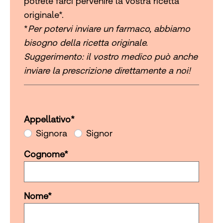
potrete farci pervenire la vostra ricetta
originale*.
*
Per potervi inviare un farmaco, abbiamo
bisogno della ricetta originale.
Suggerimento: il vostro medico può anche
inviare la prescrizione direttamente a noi!
Appellativo
*
Appellativo
Signora
Signor
Cognome
*
Nome
*